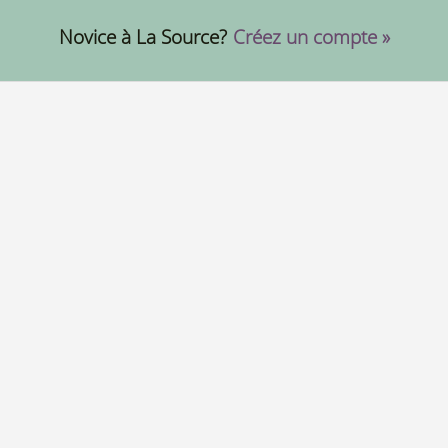
Novice à La Source?
Créez un compte »