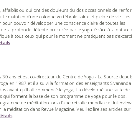
, affaiblis ou qui ont des douleurs du dos occasionnels de renfor
r le maintien d’une colonne vertébrale saine et pleine de vie. Les
er pour pouvoir développer une conscience claire de toutes les
e de la profonde détente procurée par le yoga. Grâce à la nature
éfique à tous ceux qui pour le moment ne pratiquent pas d’excerc
tails
s 30 ans et est co-directeur du Centre de Yoga - La Source depui
oga en 1987 et il a suivi la formation des enseignants Sivananda
s avant qu'il ait commencé le yoga, il a développé une suite de
es qui forment la base de son programme de yoga pour le dos.
ramme de méditation lors d'une retraite mondiale et interview
 la méditation dans Revue Magazine. Veuillez lire ses articles sur
étails