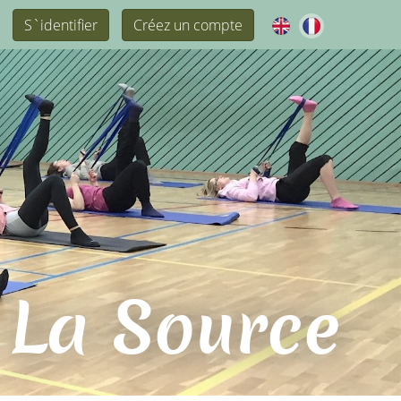
S`identifier
Créez un compte
 La Source