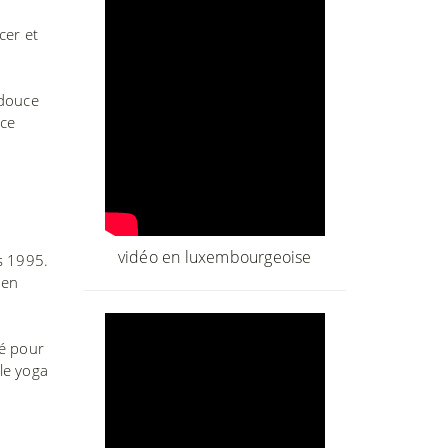
cer et
 douce
ice
vidéo en luxembourgeoise
s 1995.
 en
é pour
 le yoga