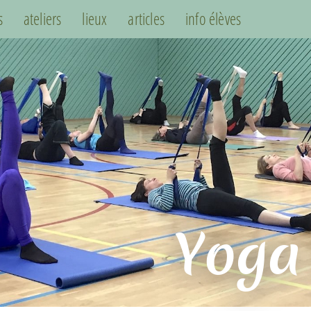
s
ateliers
lieux
articles
info élèves
Yoga