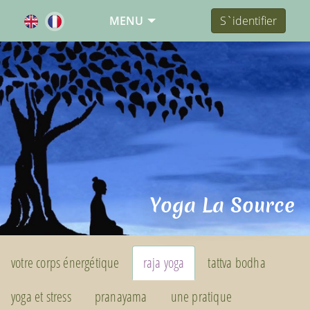
MENU
S`identifier
Yoga La Source
votre corps énergétique
raja yoga
tattva bodha
yoga et stress
pranayama
une pratique