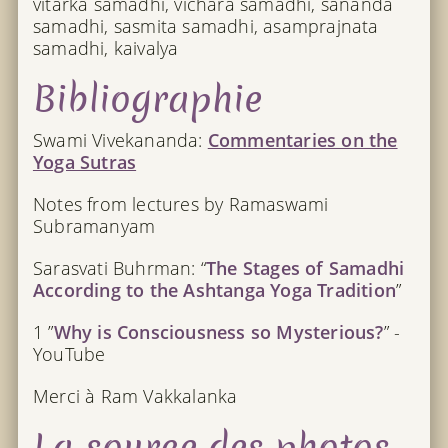
vitarka samadhi, vichara samadhi, sananda
samadhi, sasmita samadhi, asamprajnata
samadhi, kaivalya
Bibliographie
Swami Vivekananda:
Commentaries on the
Yoga Sutras
Notes from lectures by Ramaswami
Subramanyam
Sarasvati Buhrman: “
The Stages of Samadhi
According to the Ashtanga Yoga Tradition
”
1 ”
Why is Consciousness so Mysterious?
” -
YouTube
Merci à Ram Vakkalanka
La source des photos