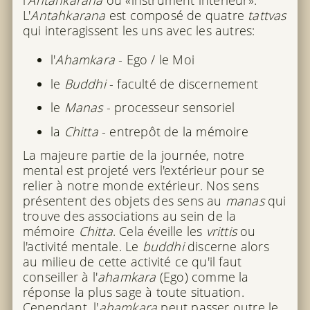
l'
Antahkarana
ou «instrument intérieur».
L'
Antahkarana
est composé de quatre
tattvas
qui interagissent les uns avec les autres:
l'
Ahamkara
- Ego / le Moi
le
Buddhi
- faculté de discernement
le
Manas
- processeur sensoriel
la
Chitta
- entrepôt de la mémoire
La majeure partie de la journée, notre
mental est projeté vers l'extérieur pour se
relier à notre monde extérieur. Nos sens
présentent des objets des sens au
manas
qui
trouve des associations au sein de la
mémoire
Chitta
. Cela éveille les
vrittis
ou
l'activité mentale. Le
buddhi
discerne alors
au milieu de cette activité ce qu'il faut
conseiller à l'
ahamkara
(Ego) comme la
réponse la plus sage à toute situation.
Cependant, l'
ahamkara
peut passer outre le