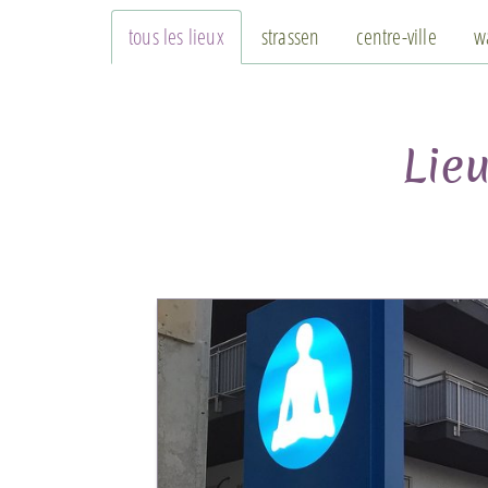
tous les lieux
strassen
centre-ville
w
Lie