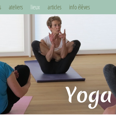
s
ateliers
lieux
articles
info élèves
Yoga