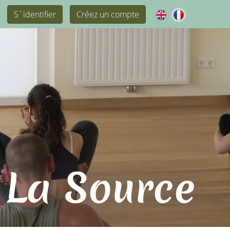
S`identifier
Créez un compte
 La Source