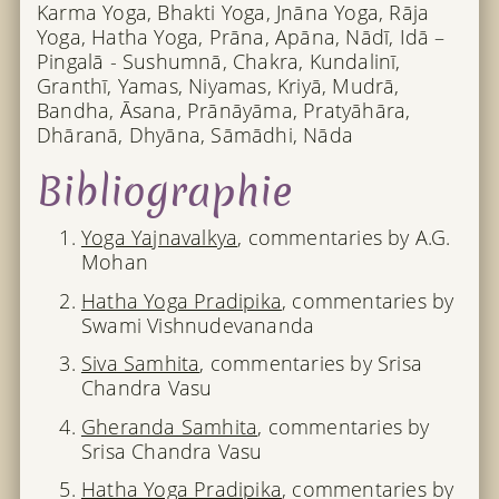
Karma Yoga, Bhakti Yoga, Jnāna Yoga, Rāja
Yoga, Hatha Yoga, Prāna, Apāna, Nādī, Idā –
Pingalā - Sushumnā, Chakra, Kundalinī,
Granthī, Yamas, Niyamas, Kriyā, Mudrā,
Bandha, Āsana, Prānāyāma, Pratyāhāra,
Dhāranā, Dhyāna, Sāmādhi, Nāda
Bibliographie
Yoga Yajnavalkya
, commentaries by A.G.
Mohan
Hatha Yoga Pradipika
, commentaries by
Swami Vishnudevananda
Siva Samhita
, commentaries by Srisa
Chandra Vasu
Gheranda Samhita
, commentaries by
Srisa Chandra Vasu
Hatha Yoga Pradipika
, commentaries by