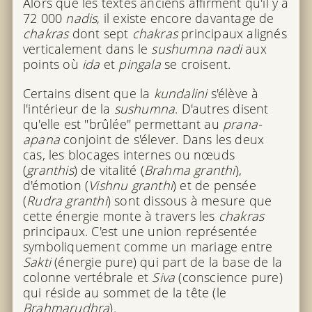
Alors que les textes anciens affirment qu'il y a
72 000
nadis
, il existe encore davantage de
chakras
dont sept
chakras
principaux alignés
verticalement dans le
sushumna nadi
aux
points où
ida
et
pingala
se croisent.
Certains disent que la
kundalini
s'élève à
l'intérieur de la
sushumna
. D'autres disent
qu'elle est "brûlée" permettant au
prana-
apana
conjoint de s'élever. Dans les deux
cas, les blocages internes ou nœuds
(
granthis
) de vitalité (
Brahma granthi
),
d'émotion (
Vishnu granthi
) et de pensée
(
Rudra granthi
) sont dissous à mesure que
cette énergie monte à travers les
chakras
principaux. C'est une union représentée
symboliquement comme un mariage entre
Sakti
(énergie pure) qui part de la base de la
colonne vertébrale et
Siva
(conscience pure)
qui réside au sommet de la tête (le
Brahmarudhra
).