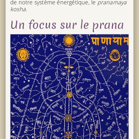
de notre système énergétique, le
pranamaya
kosha
.
Un focus sur le prana