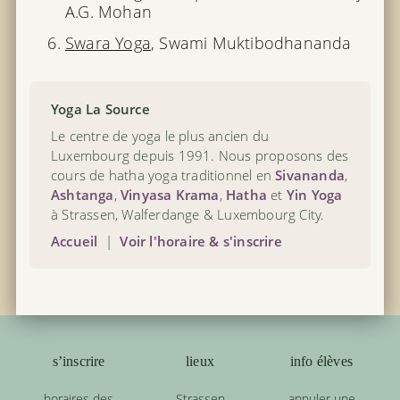
A.G. Mohan
Swara Yoga
, Swami Muktibodhananda
Yoga La Source
Le centre de yoga le plus ancien du
Luxembourg depuis 1991. Nous proposons des
cours de hatha yoga traditionnel en
Sivananda
,
Ashtanga
,
Vinyasa Krama
,
Hatha
et
Yin Yoga
à Strassen, Walferdange & Luxembourg City.
Accueil
|
Voir l'horaire & s'inscrire
s’inscrire
lieux
info élèves
horaires des
Strassen
annuler une