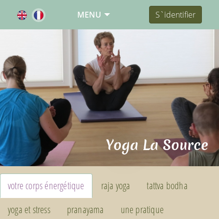
MENU
S`identifier
Yoga La Source
votre corps énergétique
raja yoga
tattva bodha
yoga et stress
pranayama
une pratique