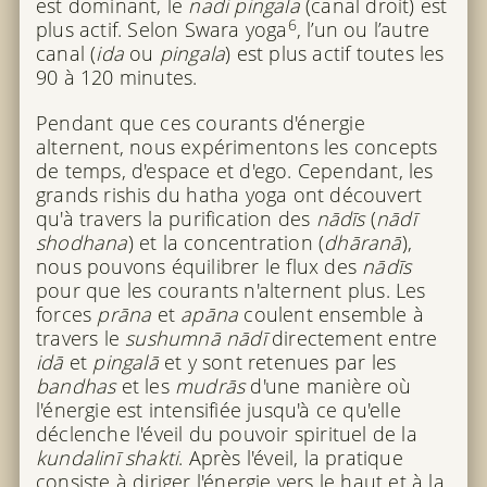
est dominant, le
nadi pingala
(canal droit) est
6
plus actif. Selon Swara yoga
, l’un ou l’autre
canal (
ida
ou
pingala
) est plus actif toutes les
90 à 120 minutes.
Pendant que ces courants d'énergie
alternent, nous expérimentons les concepts
de temps, d'espace et d'ego. Cependant, les
grands rishis du hatha yoga ont découvert
qu'à travers la purification des
nādīs
(
nādī
shodhana
) et la concentration (
dhāranā
),
nous pouvons équilibrer le flux des
nādīs
pour que les courants n'alternent plus. Les
forces
prāna
et
apāna
coulent ensemble à
travers le
sushumnā nādī
directement entre
idā
et
pingalā
et y sont retenues par les
bandhas
et les
mudrās
d'une manière où
l'énergie est intensifiée jusqu'à ce qu'elle
déclenche l'éveil du pouvoir spirituel de la
kundalinī shakti
. Après l'éveil, la pratique
consiste à diriger l'énergie vers le haut et à la