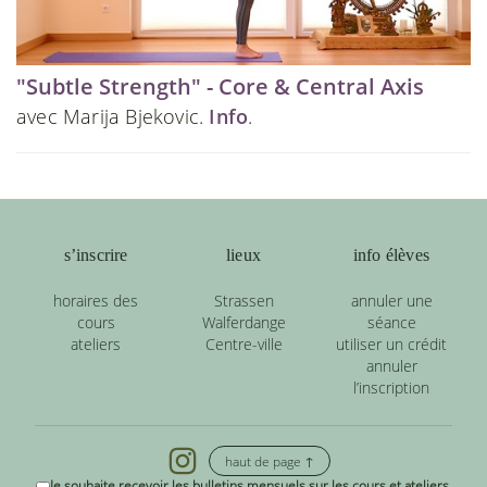
"Subtle Strength" - Core & Central Axis
avec Marija Bjekovic.
Info
.
s’inscrire
lieux
info élèves
horaires des
Strassen
annuler une
cours
Walferdange
séance
ateliers
Centre-ville
utiliser un crédit
annuler
l’inscription
haut de page ↑
Je souhaite recevoir les bulletins mensuels sur les cours et ateliers.