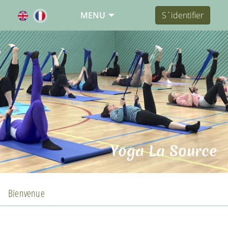
MENU
S`identifier
Yoga La Source
Bienvenue