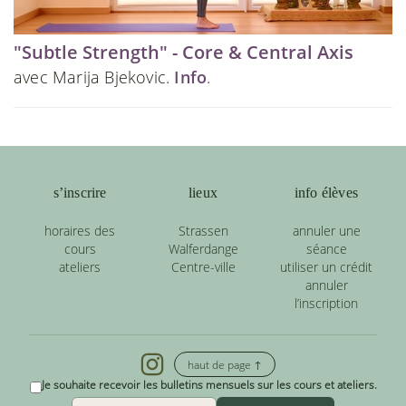
"Subtle Strength" - Core & Central Axis
avec Marija Bjekovic.
Info
.
s’inscrire
lieux
info élèves
horaires des
Strassen
annuler une
cours
Walferdange
séance
ateliers
Centre-ville
utiliser un crédit
annuler
l’inscription
haut de page ↑
Je souhaite recevoir les bulletins mensuels sur les cours et ateliers.