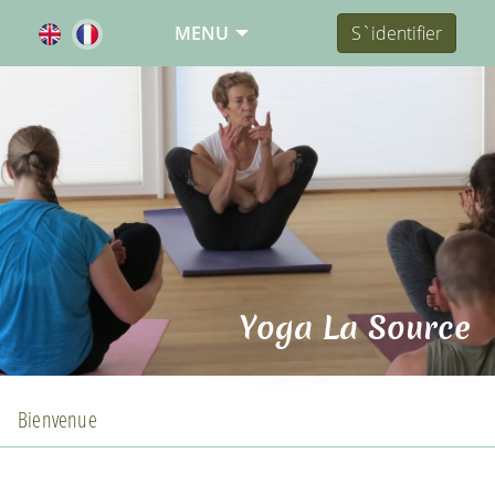
MENU
S`identifier
Yoga La Source
Bienvenue