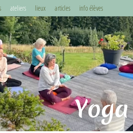
s
ateliers
lieux
articles
info élèves
Yoga