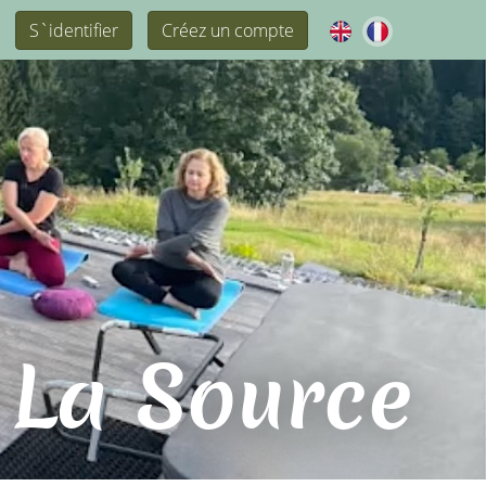
S`identifier
Créez un compte
 La Source