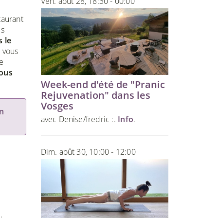
Ven. août 28, 18:30 - 00:00
taurant
es
s le
 vous
e
nous
Week-end d'été de "Pranic
Rejuvenation" dans les
Vosges
n
avec Denise/fredric :.
Info
.
Dim. août 30, 10:00 - 12:00