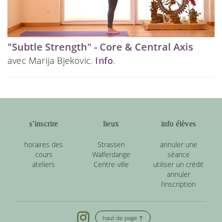
"Subtle Strength" - Core & Central Axis
avec Marija Bjekovic.
Info
.
s’inscrire
lieux
info élèves
horaires des
Strassen
annuler une
cours
Walferdange
séance
ateliers
Centre-ville
utiliser un crédit
annuler
l’inscription
haut de page ↑