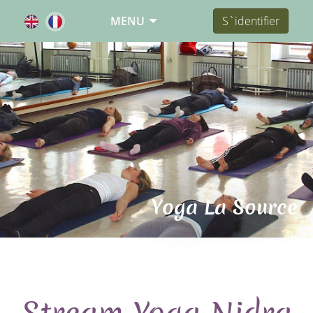
MENU
S`identifier
Yoga La Source