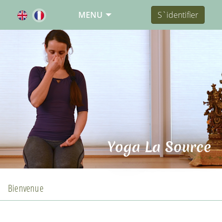
MENU
S`identifier
Yoga La Source
Bienvenue