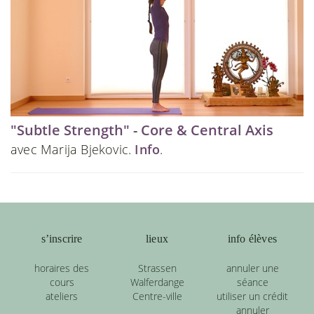
"Subtle Strength" - Core & Central Axis
avec Marija Bjekovic.
Info
.
s’inscrire
lieux
info élèves
horaires des
Strassen
annuler une
cours
Walferdange
séance
ateliers
Centre-ville
utiliser un crédit
annuler