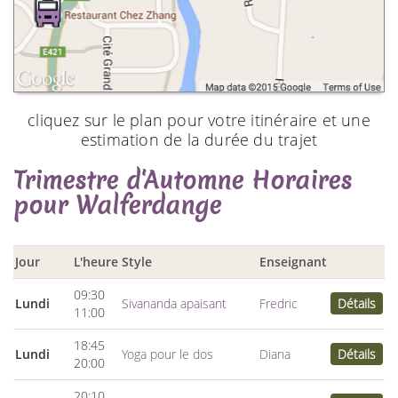
cliquez sur le plan pour votre itinéraire et une
estimation de la durée du trajet
Trimestre d'Automne Horaires
pour Walferdange
Jour
L'heure
Style
Enseignant
09:30
Lundi
Sivananda apaisant
Fredric
Détails
11:00
18:45
Lundi
Yoga pour le dos
Diana
Détails
20:00
20:10