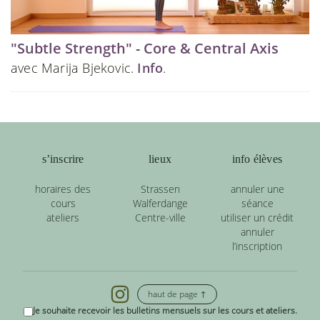
"Subtle Strength" - Core & Central Axis
avec Marija Bjekovic.
Info
.
s’inscrire
lieux
info élèves
horaires des
Strassen
annuler une
cours
Walferdange
séance
ateliers
Centre-ville
utiliser un crédit
annuler
l’inscription
haut de page ↑
Je souhaite recevoir les bulletins mensuels sur les cours et ateliers.