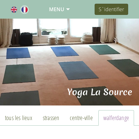
MENU
S`identifier
Yoga La Source
tous les lieux
strassen
centre-ville
walferdange