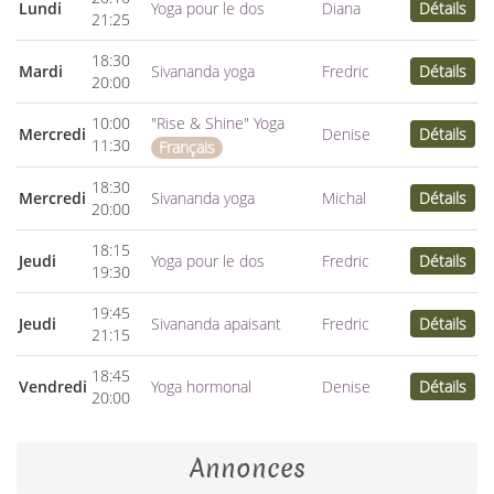
Lundi
Yoga pour le dos
Diana
Détails
21:25
18:30
Mardi
Sivananda yoga
Fredric
Détails
20:00
10:00
"Rise & Shine" Yoga
Mercredi
Denise
Détails
11:30
Français
18:30
Mercredi
Sivananda yoga
Michal
Détails
20:00
18:15
Jeudi
Yoga pour le dos
Fredric
Détails
19:30
19:45
Jeudi
Sivananda apaisant
Fredric
Détails
21:15
18:45
Vendredi
Yoga hormonal
Denise
Détails
20:00
Annonces