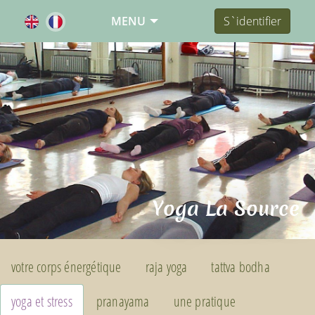
MENU
S`identifier
Yoga La Source
votre corps énergétique
raja yoga
tattva bodha
yoga et stress
pranayama
une pratique