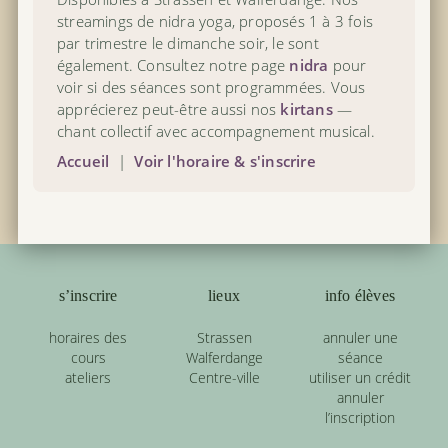
streamings de nidra yoga, proposés 1 à 3 fois
par trimestre le dimanche soir, le sont
également. Consultez notre page
nidra
pour
voir si des séances sont programmées. Vous
apprécierez peut-être aussi nos
kirtans
—
chant collectif avec accompagnement musical.
Accueil
|
Voir l'horaire & s'inscrire
s’inscrire
lieux
info élèves
horaires des
Strassen
annuler une
cours
Walferdange
séance
ateliers
Centre-ville
utiliser un crédit
annuler
l’inscription