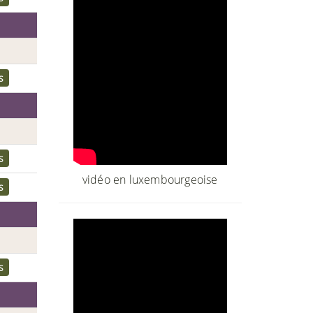
s
s
vidéo en luxembourgeoise
s
s