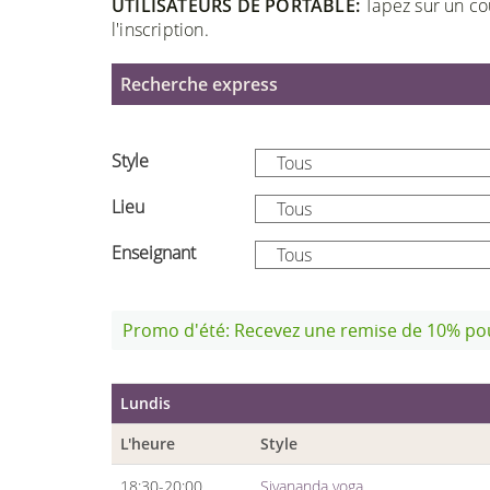
UTILISATEURS DE PORTABLE:
Tapez sur un cou
l'inscription.
Recherche express
Style
Lieu
Enseignant
Promo d'été: Recevez une remise de 10% pou
Lundis
L'heure
Style
18:30-20:00
Sivananda yoga