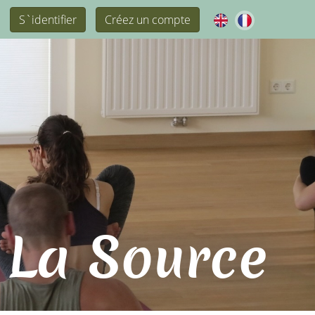
S`identifier
Créez un compte
 La Source