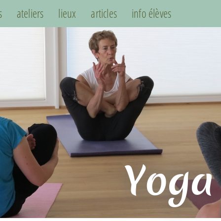
s
ateliers
lieux
articles
info élèves
Yoga