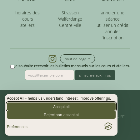
horaires des
Strassen
annuler une
cours
Walferdange
séance
ateliers
Centre-ville
utiliser un crédit
annuler
l’inscription
haut de page ↑
Je souhaite recevoir les bulletins mensuels sur les cours et ateliers.
s’inscrire aux infos
Accept All - helps us understand interest, improve offerings.
Contact : (+352) 33 34 19 - info@yoga.lu
Accept all
Reject non-essential
Centre de Yoga - La Source s.àr.l. — Autor. d’Etablissement: N°
Preferences
10015956/3