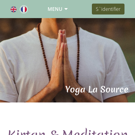
MENU
S`identifier
Yoga La Source