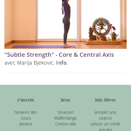
"Subtle Strength" - Core & Central Axis
avec Marija Bjekovic.
Info
.
s’inscrire
lieux
info élèves
horaires des
Strassen
annuler une
cours
Walferdange
séance
ateliers
Centre-ville
utiliser un crédit
annuler