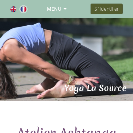
MENU
S`identifier
Yoga La Source