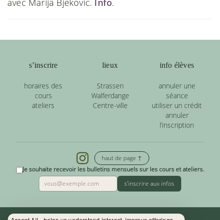
avec Marija Bjekovic.
Info
.
s’inscrire
lieux
info élèves
horaires des
Strassen
annuler une
cours
Walferdange
séance
ateliers
Centre-ville
utiliser un crédit
annuler
l’inscription
haut de page ↑
Je souhaite recevoir les bulletins mensuels sur les cours et ateliers.
s’inscrire aux infos
Accept All - helps us understand interest, improve offerings.