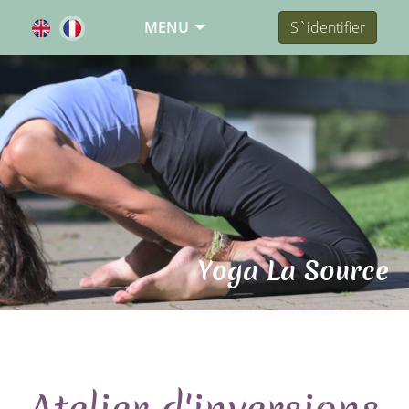
MENU
S`identifier
Yoga La Source