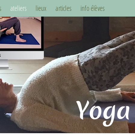
s
ateliers
lieux
articles
info élèves
Yoga