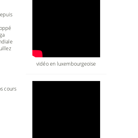
depuis
loppé
ga
ndiale
illez
vidéo en luxembourgeoise
os cours