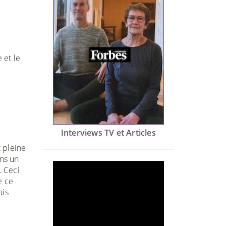
 et le
Interviews TV et Articles
t pleine
ans un
. Ceci
e ce
ais