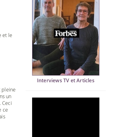
 et le
Interviews TV et Articles
t pleine
ans un
. Ceci
e ce
ais