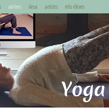
s
ateliers
lieux
articles
info élèves
Yoga