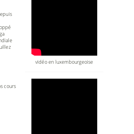
depuis
loppé
ga
ndiale
illez
vidéo en luxembourgeoise
os cours