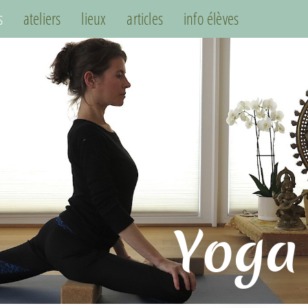
s
ateliers
lieux
articles
info élèves
Yoga