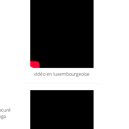
vidéo en luxembourgeoise
rocuré
oga