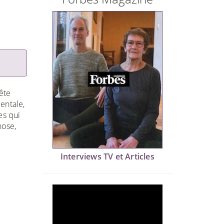
ête
entale,
es qui
hose,
Interviews TV et Articles