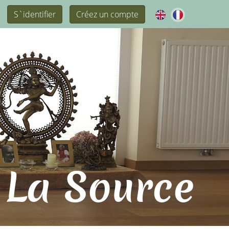
S`identifier
Créez un compte
 La Source