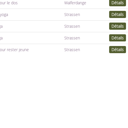
our le dos
Walferdange
Détails
 yoga
Strassen
Détails
ga
Strassen
Détails
ga
Strassen
Détails
our rester jeune
Strassen
Détails