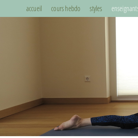
accueil
cours hebdo
styles
enseignant