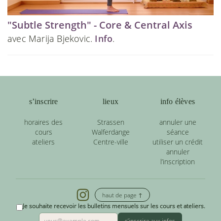
"Subtle Strength" - Core & Central Axis
avec Marija Bjekovic.
Info
.
s’inscrire
lieux
info élèves
horaires des
Strassen
annuler une
cours
Walferdange
séance
ateliers
Centre-ville
utiliser un crédit
annuler
l’inscription
haut de page ↑
Je souhaite recevoir les bulletins mensuels sur les cours et ateliers.
s’inscrire aux infos