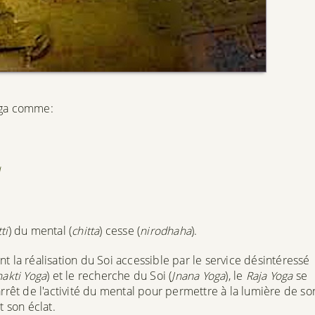
yoga comme:
a
tti
) du mental (
chitta
) cesse (
nirodhaha
).
t la réalisation du Soi accessible par le service désintéressé
akti Yoga
) et le recherche du Soi (
Jnana Yoga
), le
Raja Yoga
se
arrêt de l'activité du mental pour permettre à la lumière de so
t son éclat.