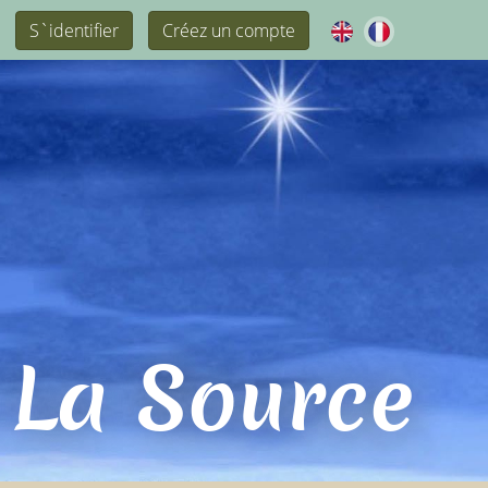
S`identifier
Créez un compte
 La Source