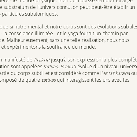
ssière - le monde physique. Bien qu'il puisse sembler étrange
le substratum de l'univers connu, on peut peut-être établir un
is particules subatomiques.
que si notre mental et notre corps sont des évolutions subtile
- la conscience illimitée - et le yoga fournit un chemin par
. Malheureusement, sans une telle réalisation, nous nous
rps et expérimentons la souffrance du monde.
non-manifesté de
Prakriti
jusqu'à son expression la plus complè
lution sont appelées
tattvas
.
Prakriti
évolue d'un niveau univers
partie du corps subtil et est considéré comme l'
Antahkarana
ou
composé de quatre
tattvas
qui interagissent les uns avec les