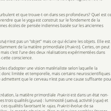
urbulent et que trouve-t-on dans ses profondeurs? Quel est c
prendre que le yoga est construit sur le fondement de la
ennes écoles de pensée indiennes basée sur les anciennes
sha
) n'est pas un "objet" mais ce qui éclaire les objets. Elle est
endamment de la matière primordiale (
Prakriti
). Certes, on peut
, mais c'est l'une des deux réalisations expérimentées dans
s cette conscience.
les d'adopter une vision matérialiste selon laquelle la
 donc limitée et temporelle, mais certains neuroscientifiques
e admettent que le cerveau n'est pas une cause suffisante pou
création, la matière primordiale
Prakriti
est dans un état non-
es trois qualités (
gunas
) : luminosité (
sattva
), activité (
rajas
) et
 ces qualités favorisant le
rajas
,
Prakriti
évolue de sa