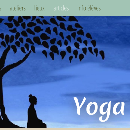
s
ateliers
lieux
articles
info élèves
Yoga