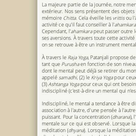
La majeure partie de la journée, notre ment
extérieur. Nos sens présentent des objets
mémoire
Chitta
. Cela éveille les
vrittis
ou l'
activité ce qu'il faut conseiller à l'
ahamkara
Cependant, l'
ahamkara
peut passer outre 
ses aversions. À travers toute cette activit
on se retrouve à être un instrument mental
À travers le
Raja Yoga
, Patanjali propose de
tant que
Purusha
en fonction de son nivea
dont le mental peut déjà se retirer du mo
appelé
samadhi
, (2) le
Kriya Yoga
pour ceux 
(3)
Ashtanga Yoga
pour ceux qui ont besoin
indiscipliné (c'est-à-dire un mental qui n'e
Indiscipliné, le mental a tendance à être di
association à l'autre, d'une pensée à l'autr
puissant. Pour la concentration (
dharana
),
mentale sur ce qui est observé. Lorsque la 
méditation (
dhyana
). Lorsque la méditation