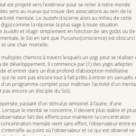
al est projeté vers l'extérieur pour se relier à notre monde
 des sens au
manas
qui trouve des associations au sein de la
activité mentale. Le
buddhi
discerne alors au milieu de cette
(Ego) comme la réponse la plus sage à toute situation.
le
buddhi
et réagir simplement en fonction de ses goûts ou de
é mentale, le Soi en tant que
Purusha
(conscience) est obscurci
 et une chair mortelle.
 multiples chemins à travers lesquels un yogi peut se réaliser
u de développement. Il commence par (1) des yogis adeptes
nde et entrer dans un état profond d'absorption méditative
qui ne sont pas encore tout à fait prêts à entrer en
samadhi
, 
 d'un programme complet pour maîtriser l'activité d'un menta
st pas encore un disciple du Soi).
spersée, passant d'un stimulus sensoriel à l'autre, d'une
e. Lorsque le mental se concentre, il devient plus stable et plu
 l'observateur fait des efforts pour maintenir la concentration
concentration mentale vient sans effort, l'observateur entre e
 s'intensifie au point où l'observateur et ce qui est observé se