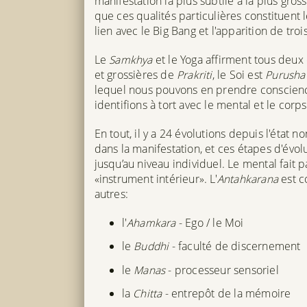
manifestation la plus subtile à la plus gro
que ces qualités particulières constituent 
lien avec le Big Bang et l'apparition de tro
Le
Samkhya
et le Yoga affirment tous deux 
et grossières de
Prakriti
, le Soi est
Purusha
lequel nous pouvons en prendre conscience
identifions à tort avec le mental et le co
En tout, il y a 24 évolutions depuis l'état 
dans la manifestation, et ces étapes d'évo
jusqu’au niveau individuel. Le mental fait 
«instrument intérieur». L'
Antahkarana
est 
autres:
l'
Ahamkara
- Ego / le Moi
le
Buddhi
- faculté de discernement
le
Manas
- processeur sensoriel
la
Chitta
- entrepôt de la mémoire