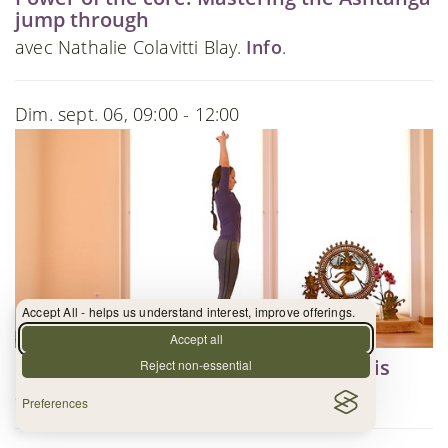
jump through
avec Nathalie Colavitti Blay.
Info
.
Dim. sept. 06, 09:00 - 12:00
Accept All - helps us understand interest, improve offerings.
Accept all
"Subtle Strength" - Core & Central Axis
Reject non-essential
avec Marija Bjekovic.
Info
.
Preferences