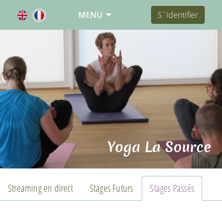
MENU
S`identifier
Yoga La Source
Streaming en direct
Stages Futurs
Stages Passés