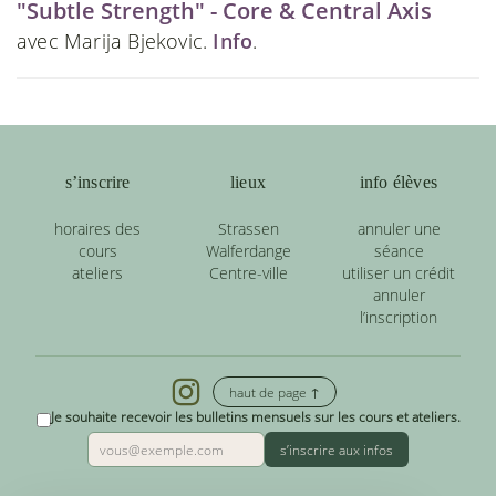
"Subtle Strength" - Core & Central Axis
avec Marija Bjekovic.
Info
.
s’inscrire
lieux
info élèves
horaires des
Strassen
annuler une
cours
Walferdange
séance
ateliers
Centre-ville
utiliser un crédit
annuler
l’inscription
haut de page ↑
Je souhaite recevoir les bulletins mensuels sur les cours et ateliers.
s’inscrire aux infos