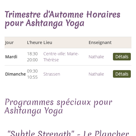
Trimestre d'Automne Horaires
pour Ashtanga Yoga
Jour
L'heure
Lieu
Enseignant
18:30
Centre-ville: Marie-
Mardi
Nathalie
Détails
20:00
Thérèse
09:30
Dimanche
Strassen
Nathalie
Détails
10:55
Programmes spéciaux pour
Ashtanga Yoga
"Subtle Strength" - Le Plancher