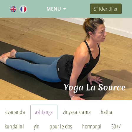
MENU
S`identifier
Yoga La Source
sivananda
ashtanga
vinyasa krama
hatha
kundalini
yin
pour le dos
hormonal
50+/-