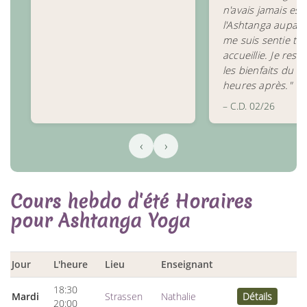
n'avais jamais ess
l'Ashtanga aupara
me suis sentie trè
accueillie. Je res
les bienfaits du c
heures après."
– C.D. 02/26
‹
›
Cours hebdo d'été Horaires
pour Ashtanga Yoga
Jour
L'heure
Lieu
Enseignant
18:30
Mardi
Strassen
Nathalie
Détails
20:00