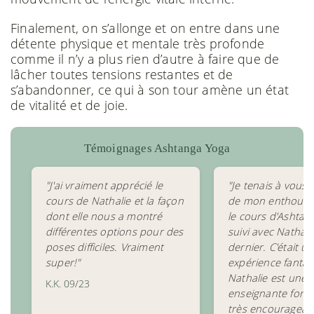
Finalement, on s’allonge et on entre dans une
détente physique et mentale très profonde
comme il n’y a plus rien d’autre à faire que de
lâcher toutes tensions restantes et de
s’abandonner, ce qui à son tour amène un état
de vitalité et de joie.
Témoignages Ashtanga Yoga
"J'ai vraiment apprécié le
"Je tenais à vous f
cours de Nathalie et la façon
de mon enthousi
dont elle nous a montré
le cours d'Ashtang
différentes options pour des
suivi avec Nathal
poses difficiles. Vraiment
dernier. C'était u
super!"
expérience fantas
Nathalie est une
K.K. 09/23
enseignante formi
très encourageant