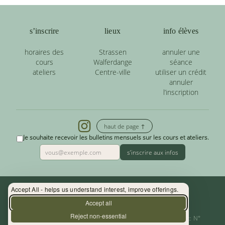
s’inscrire
lieux
info élèves
horaires des
Strassen
annuler une
cours
Walferdange
séance
ateliers
Centre-ville
utiliser un crédit
annuler
l’inscription
haut de page ↑
Je souhaite recevoir les bulletins mensuels sur les cours et ateliers.
s’inscrire aux infos
Accept All - helps us understand interest, improve offerings.
Contact : (+352) 33 34 19 - info@yoga.lu
Accept all
Reject non-essential
Centre de Yoga - La Source s.àr.l. — Autor. d’Etablissement: N°