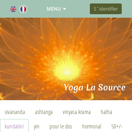
MENU
S`identifier
Yoga La Source
sivananda
ashtanga
vinyasa krama
hatha
kundalini
yin
pour le dos
hormonal
50+/-