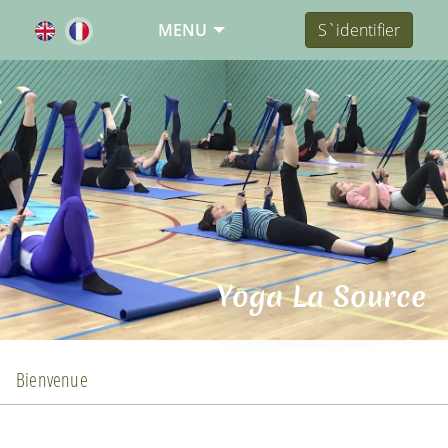
MENU
S`identifier
Yoga La Source
Bienvenue