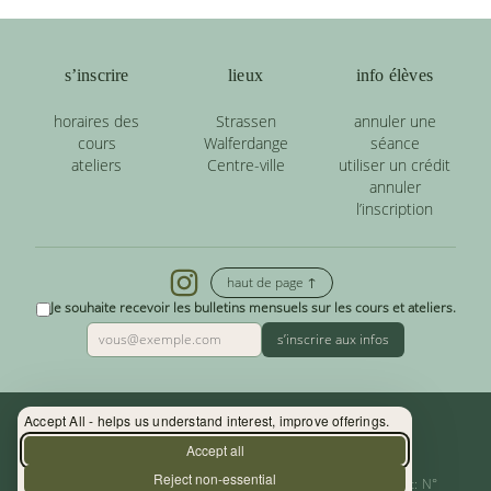
s’inscrire
lieux
info élèves
horaires des
Strassen
annuler une
cours
Walferdange
séance
ateliers
Centre-ville
utiliser un crédit
annuler
l’inscription
haut de page ↑
Je souhaite recevoir les bulletins mensuels sur les cours et ateliers.
s’inscrire aux infos
Accept All - helps us understand interest, improve offerings.
Contact : (+352) 33 34 19 - info@yoga.lu
Accept all
Reject non-essential
Centre de Yoga - La Source s.àr.l. — Autor. d’Etablissement: N°