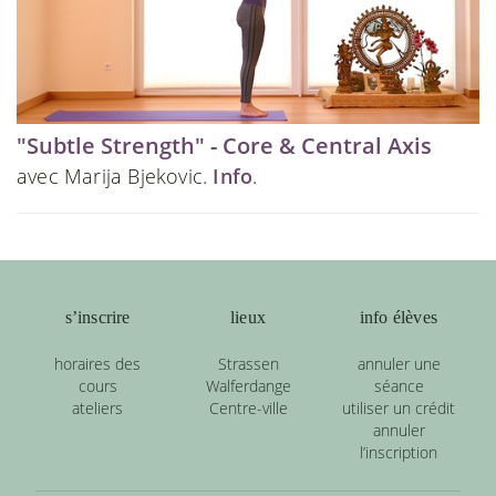
"Subtle Strength" - Core & Central Axis
avec Marija Bjekovic.
Info
.
s’inscrire
lieux
info élèves
horaires des
Strassen
annuler une
cours
Walferdange
séance
ateliers
Centre-ville
utiliser un crédit
annuler
l’inscription