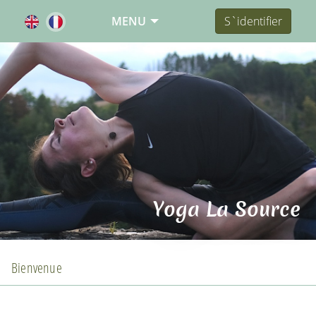
MENU
S`identifier
Yoga La Source
Bienvenue