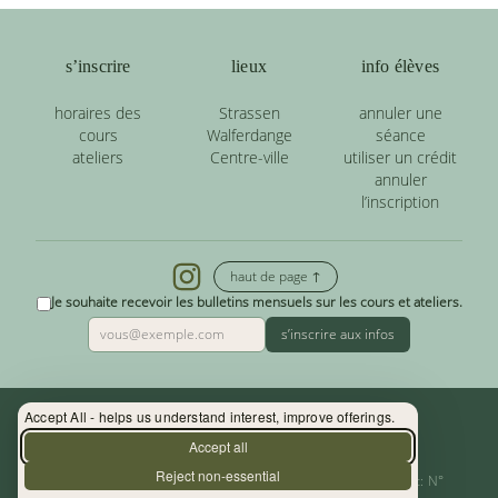
s’inscrire
lieux
info élèves
horaires des
Strassen
annuler une
cours
Walferdange
séance
ateliers
Centre-ville
utiliser un crédit
annuler
l’inscription
haut de page ↑
Je souhaite recevoir les bulletins mensuels sur les cours et ateliers.
s’inscrire aux infos
Accept All - helps us understand interest, improve offerings.
Contact : (+352) 33 34 19 - info@yoga.lu
Accept all
Reject non-essential
Centre de Yoga - La Source s.àr.l. — Autor. d’Etablissement: N°