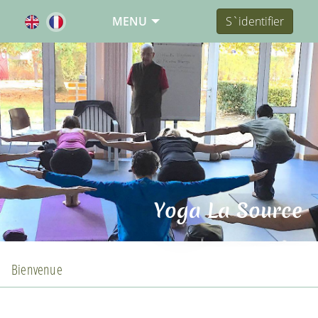
MENU
S`identifier
Yoga La Source
Bienvenue