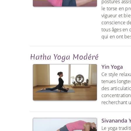
postures assi
le torse en p
vigueur et bi
conscience de
tous âges en 
qui en ont be
Hatha Yoga Modéré
Yin Yoga
Ce style rela
tenues longtem
des articulati
concentration
recherchant u
Sivananda 
Le yoga tradi