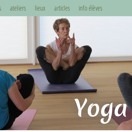
s
ateliers
lieux
articles
info élèves
Yoga