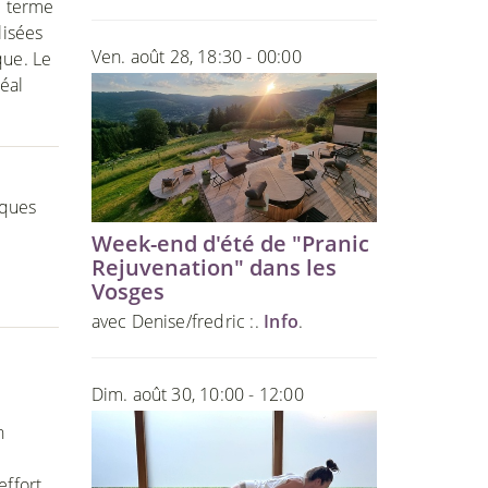
e terme
lisées
Ven. août 28, 18:30 - 00:00
que. Le
déal
iques
Week-end d'été de "Pranic
Rejuvenation" dans les
Vosges
avec Denise/fredric :.
Info
.
Dim. août 30, 10:00 - 12:00
n
ffort,