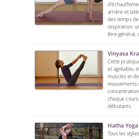
d'échauffemen
arrière et lat
des temps de 
respiration, 
être général, 
Vinyasa Kr
Cette pratique
et agréable, e
muscles et de
mouvements so
concentration
chaque cours.
débutants.
Hatha Yoga
Tous les styl