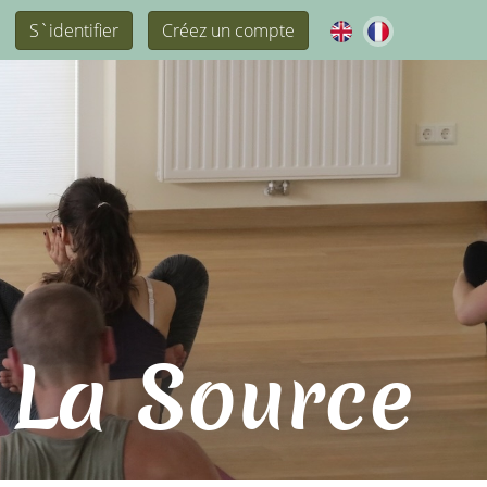
S`identifier
Créez un compte
 La Source