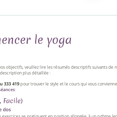
ncer le yoga
os objectifs, veuillez lire les résumés descriptifs suivants de 
description plus détaillée :
au 333 419
pour trouver le style et le cours qui vous convienne
séances
:
 Facile)
e dos
 exercices se pratiquent en position allongée, à un rythme len