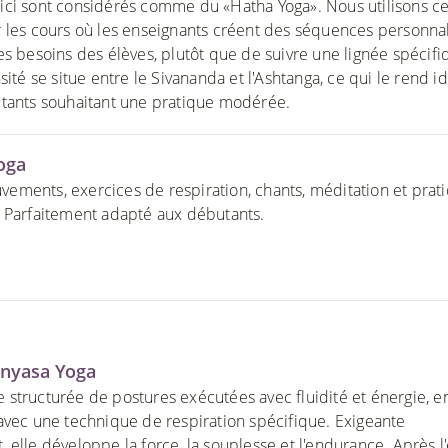
ci sont considérés comme du «Hatha Yoga». Nous utilisons c
 les cours où les enseignants créent des séquences personna
es besoins des élèves, plutôt que de suivre une lignée spécifi
sité se situe entre le Sivananda et l'Ashtanga, ce qui le rend i
tants souhaitant une pratique modérée.
oga
ments, exercices de respiration, chants, méditation et prat
 Parfaitement adapté aux débutants.
inyasa Yoga
structurée de postures exécutées avec fluidité et énergie, e
avec une technique de respiration spécifique. Exigeante
elle développe la force, la souplesse et l'endurance. Après l'e