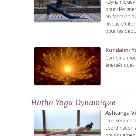
«Dynamique» i
pour désigner
en fonction d
niveau d'inten
pour les débu
Kundalini Y
Combine mouve
énergétiques.
Hatha Yoga Dynamique
Ashtanga V
Une séquence 
coordination 
physiquement, 