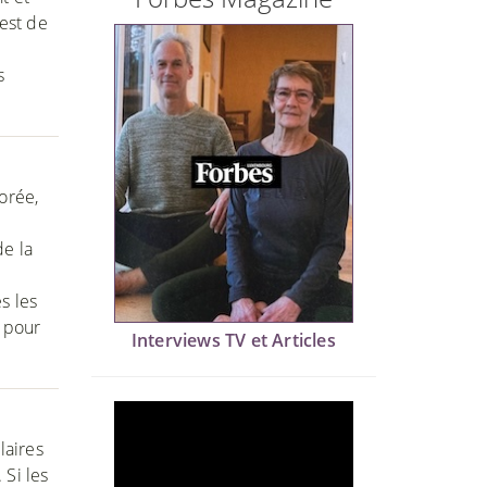
 est de
s
orée,
de la
s les
i pour
Interviews TV et Articles
laires
 Si les