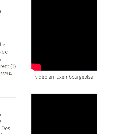
a
lus
s de
s
rent (1)
osseux
vidéo en luxembourgeoise
s
s
. Des