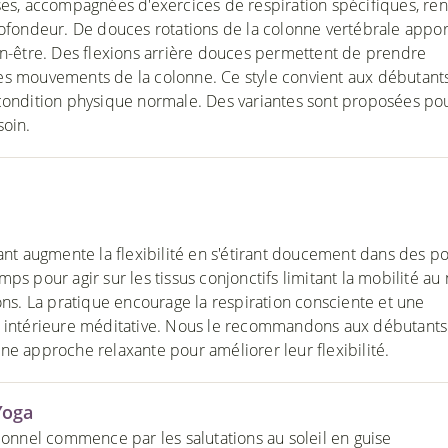
ses, accompagnées d'exercices de respiration spécifiques, re
rofondeur. De douces rotations de la colonne vertébrale appor
en-être. Des flexions arrière douces permettent de prendre
s mouvements de la colonne. Ce style convient aux débutant
condition physique normale. Des variantes sont proposées po
soin.
xant augmente la flexibilité en s'étirant doucement dans des p
ps pour agir sur les tissus conjonctifs limitant la mobilité au
ons. La pratique encourage la respiration consciente et une
 intérieure méditative. Nous le recommandons​ aux débutants
ne approche relaxante pour améliorer leur flexibilité.
Yoga
tionnel commence par les salutations au soleil en guise