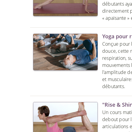
débutants ay
directement p
« apaisante »
Yoga pour r
Conçue pour l
douce, cette 
respiration, s
mouvements le
l'amplitude de
et musculaires
débutants.
"Rise & Shi
Un cours mati
debout pour la
articulations