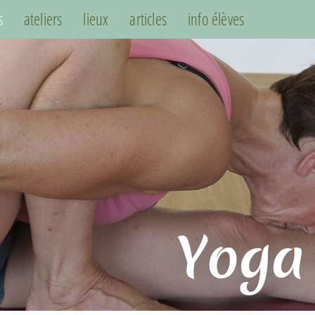
s
ateliers
lieux
articles
info élèves
Yoga