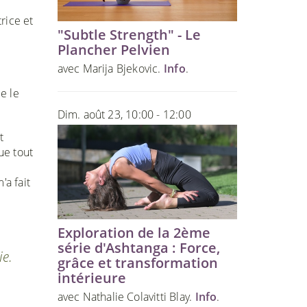
rice et
"Subtle Strength" - Le
Plancher Pelvien
avec Marija Bjekovic.
Info
.
e le
Dim. août 23, 10:00 - 12:00
t
ue tout
'a fait
Exploration de la 2ème
série d'Ashtanga : Force,
ie.
grâce et transformation
intérieure
avec Nathalie Colavitti Blay.
Info
.