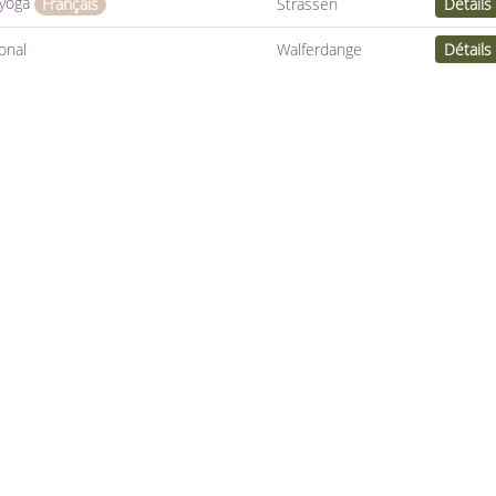
 yoga
Strassen
Détails
Français
onal
Walferdange
Détails