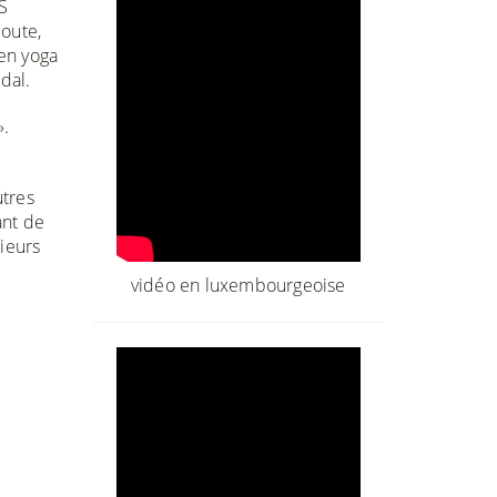
S
coute,
 en yoga
dal.
».
utres
ant de
sieurs
vidéo en luxembourgeoise