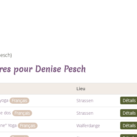
gesch)
res pour Denise Pesch
Lieu
 yoga
Strassen
Détails
Français
le dos
Strassen
Détails
Français
ine" Yoga
Walferdange
Détails
Français