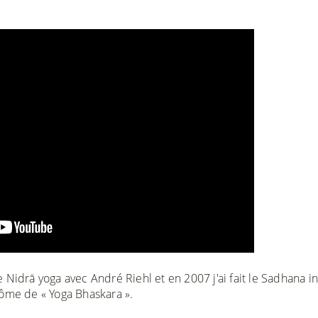
Nidrā yoga avec André Riehl et en 2007 j'ai fait le Sadhana in
lôme de « Yoga Bhaskara ».