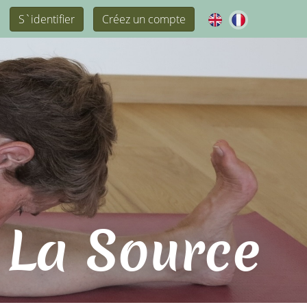
S`identifier
Créez un compte
 La Source