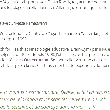
e Yoga que j'ai appris avec Dinah Rodrigues, auteure de cette
ns les stages qu'elle donne en Allemagne en tant que traduct
ma avec Srivatsa Ramaswami.
91, j’ai fondé le Centre de Yoga - La Source à Walferdange et j
der depuis 1995.
ch for Health et Kinésiologie éducative (Brain-Gym) par IFKA e
Enseignant de Reiki depuis 1998. J'utilise ces techniques ainsi q
ns les séances
Ouverture au Soi
pour aller vers une attitude
t de la joie à la vie. C'est justement cette expérience-là qui m
ur vraiment extraordinaire, Denise, et je t'en remerc
ceux de relaxation et les séances 'Ouverture au Soi'
 la sérénité et du courage dans la vie." - F.K.