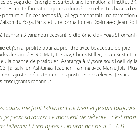
es de yoga de l'énergie et surtout une formation à l'institut BK
z. C'est cette formation qui m'a donné d'excellentes bases d'é
posturale. En ces temps-là, j'ai également fait une formation
ison du Yoga, Paris, et une formation en Do-In avec Jean Rofi
in à l'ashram Sivananda recevant le diplôme de « Yoga Siromani 
rnie et j'en ai profité pour apprendre avec beaucoup de joie
rks des années 90: Maty Etzrazy, Chuck Miller, Brian Kest et a
u la chance de pratiquer l’Ashtanga à Mysore sous l'oeil vigil
2003, j'ai suivi un Ashtanga Teacher Training avec Manju Jois. Plu
ment ajuster délicatement les postures des élèves. Je suis
s enseignants reconnus.
tes cours me font tellement de bien et je suis toujours
 et je peux savourer ce moment de détente...c'est mon
s tellement bien après ! Un vrai bonheur." - A.B.