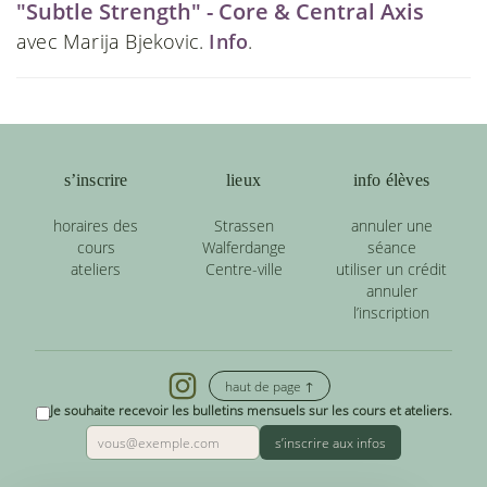
"Subtle Strength" - Core & Central Axis
avec Marija Bjekovic.
Info
.
s’inscrire
lieux
info élèves
horaires des
Strassen
annuler une
cours
Walferdange
séance
ateliers
Centre-ville
utiliser un crédit
annuler
l’inscription
haut de page ↑
Je souhaite recevoir les bulletins mensuels sur les cours et ateliers.
s’inscrire aux infos