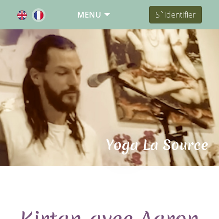
MENU
S`identifier
Yoga La Source