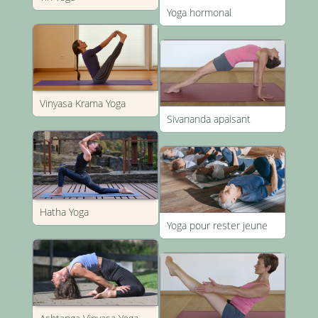
Yoga hormonal
Vinyasa Krama Yoga
Sivananda apaisant
Hatha Yoga
Yoga pour rester jeune