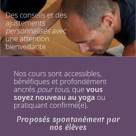
Des conseils et des
ajustements
personnalisés
avec
une attention
bienveillante
Nos cours sont accessibles,
bénéfiques et profondément
ancrés
pour tous
, que
vous
soyez nouveau au yoga
ou
pratiquant confirmé(e).
Proposés spontanément par
nos élèves