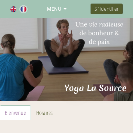
MENU
S`identifier
Yoga La Source
Bienvenue
Horaires