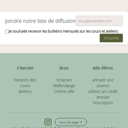
Joindre notre liste de diffusion
Je souhaite recevoir les bulletins mensuels sur les cours et ateliers.
S'inscrire
s’inscrire
lieux
info élèves
horaires des
Strassen
annuler une
cours
Walferdange
séance
ateliers
Centre-ville
utiliser un crédit
annuler
l’inscription
haut de page ↑