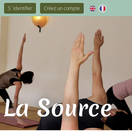
S`identifier
Créez un compte
 La Source