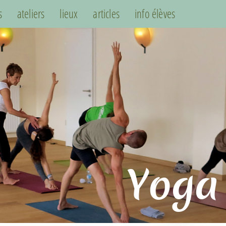
s
ateliers
lieux
articles
info élèves
Yoga