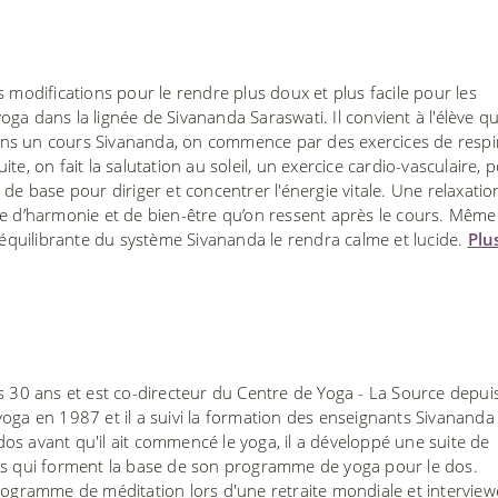
s modifications pour le rendre plus doux et plus facile pour les
ga dans la lignée de Sivananda Saraswati. Il convient à l'élève qu
. Dans un cours Sivananda, on commence par des exercices de respi
e, on fait la salutation au soleil, un exercice cardio-vasculaire, 
de base pour diriger et concentrer l'énergie vitale. Une relaxatio
le d’harmonie et de bien-être qu’on ressent après le cours. Même
e équilibrante du système Sivananda le rendra calme et lucide.
Plu
s 30 ans et est co-directeur du Centre de Yoga - La Source depui
oga en 1987 et il a suivi la formation des enseignants Sivananda
s avant qu'il ait commencé le yoga, il a développé une suite de
es qui forment la base de son programme de yoga pour le dos.
ramme de méditation lors d'une retraite mondiale et interview