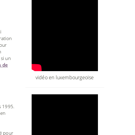
i
ration
pour
n
 si un
s de
vidéo en luxembourgeoise
s 1995.
 en
é pour